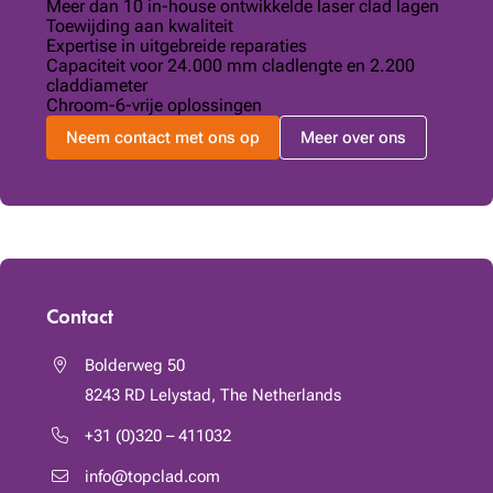
Meer dan 10 in-house ontwikkelde laser clad lagen
Toewijding aan kwaliteit
Expertise in uitgebreide reparaties
Capaciteit voor 24.000 mm cladlengte en 2.200
claddiameter
Chroom-6-vrije oplossingen
Neem contact met ons op
Meer over ons
Contact
Bolderweg 50
8243 RD
Lelystad, The Netherlands
+31 (0)320 – 411032
info@topclad.com