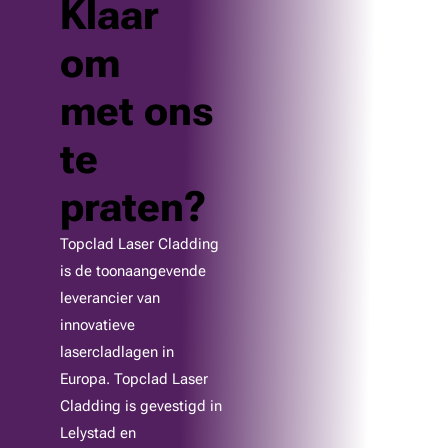
Klaar
om
met ons
te
praten?
Topclad Laser Cladding
is de toonaangevende
leverancier van
innovatieve
lasercladlagen in
Europa. Topclad Laser
Cladding is gevestigd in
Lelystad en