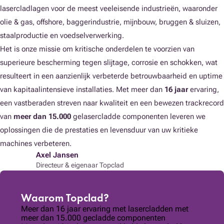
lasercladlagen voor de meest veeleisende industrieën, waaronder
olie & gas, offshore, baggerindustrie, mijnbouw, bruggen & sluizen,
staalproductie en voedselverwerking.
Het is onze missie om kritische onderdelen te voorzien van
superieure bescherming tegen slijtage, corrosie en schokken, wat
resulteert in een aanzienlijk verbeterde betrouwbaarheid en uptime
van kapitaalintensieve installaties. Met meer dan
16 jaar
ervaring,
een vastberaden streven naar kwaliteit en een bewezen trackrecord
van
meer dan 15.000
gelasercladde componenten leveren we
oplossingen die de prestaties en levensduur van uw kritieke
machines verbeteren.
Axel Jansen
Directeur & eigenaar Topclad
Waarom Topclad?
Meer dan 16 jaar ervaring met lasercladden met
meer dan 15.000 gecladde componenten