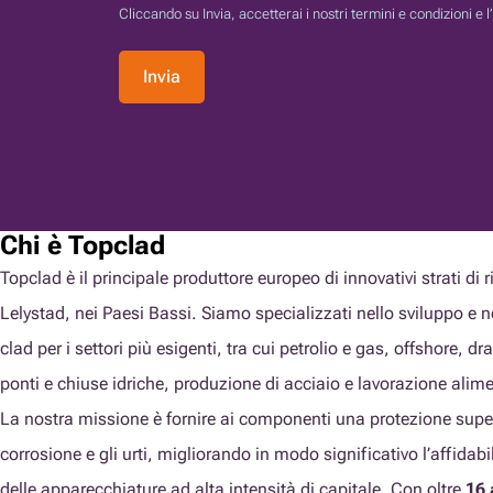
Cliccando su Invia, accetterai i nostri termini e condizioni e l
Invia
Chi è Topclad
Topclad è il principale produttore europeo di innovativi strati di 
Lelystad, nei Paesi Bassi. Siamo specializzati nello sviluppo e ne
clad per i settori più esigenti, tra cui petrolio e gas, offshore, 
ponti e chiuse idriche, produzione di acciaio e lavorazione alim
La nostra missione è fornire ai componenti una protezione superi
corrosione e gli urti, migliorando in modo significativo l’affidabil
delle apparecchiature ad alta intensità di capitale. Con oltre
16 