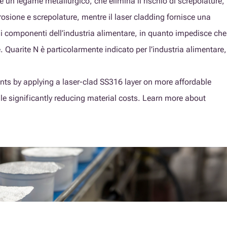
e un legame metallurgico, che elimina il rischio di screpolature,
rosione e screpolature, mentre il laser cladding fornisce una
er i componenti dell’industria alimentare, in quanto impedisce che
 Quarite N è particolarmente indicato per l’industria alimentare,
ents by applying a laser-clad SS316 layer on more affordable
le significantly reducing material costs. Learn more about