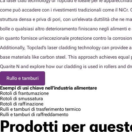
La laser clad technology di Topclad è ideale per le apparecchiatu
come può accadere con i rivestimenti tradizionali come il NiCr. Q
struttura densa e priva di pori, con un’elevata duttilità che ne 
bolle o qualsiasi altro deterioramento finiscano negli alimenti 
in quanto fornisce un’eccezionale protezione contro la corrosion
Additionally, Topclad’s laser cladding technology can providee 
base materials like carbon steel. This approach achieves equal 
Quarite N and explore how our cladding is used in rollers and d
Rullo e tamburi
Esempi di usi chiave nell’industria alimentare
Rotoli di frantumazione
Rotoli di smussatura
Rotoli di raffinazione
Rulli e tamburi di trasferimento termico
Rulli e tamburi di raffreddamento
Prodotti per ques