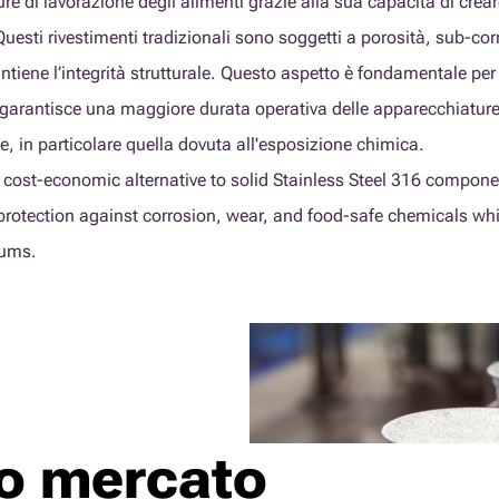
re di lavorazione degli alimenti grazie alla sua capacità di crear
uesti rivestimenti tradizionali sono soggetti a porosità, sub-cor
mantiene l’integrità strutturale. Questo aspetto è fondamentale p
e garantisce una maggiore durata operativa delle apparecchiature.
e, in particolare quella dovuta all'esposizione chimica.
a cost-economic alternative to solid Stainless Steel 316 compon
protection against corrosion, wear, and food-safe chemicals whi
rums.
to mercato