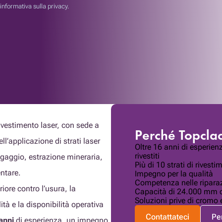
’informativa sulla privacy.
rivestimento laser, con sede a
Perché Topcla
ll’applicazione di strati laser
Oltre 16 anni di esperie
rivestiti
dragaggio, estrazione mineraria,
Più di 10 strati di rivesti
entare.
Impegno per la qualità
Competenza nelle ripara
ore contro l’usura, la
Capacità di 24.000 mm di
Soluzioni prive di cromo
ità e la disponibilità operativa
Contattateci
Pe
anni
di esperienza, un impegno