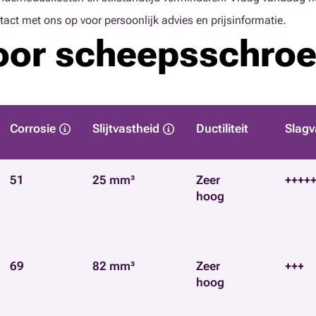
act met ons op voor persoonlijk advies en prijsinformatie.
voor scheepsschro
Corrosie
Slijtvastheid
Ductiliteit
Slagv
51
25 mm³
Zeer
++++
hoog
69
82 mm³
Zeer
+++
hoog