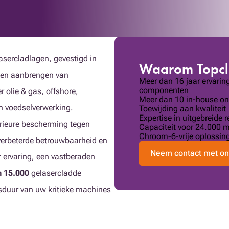
asercladlagen, gevestigd in
Waarom Topc
n en aanbrengen van
Meer dan 16 jaar ervari
componenten
 olie & gas, offshore,
Meer dan 10 in-house ont
n voedselverwerking.
Toewijding aan kwaliteit
Expertise in uitgebreide 
erieure bescherming tegen
Capaciteit voor 24.000 
Chroom-6-vrije oplossin
k verbeterde betrouwbaarheid en
Neem contact met on
r
ervaring, een vastberaden
 15.000
gelasercladde
sduur van uw kritieke machines