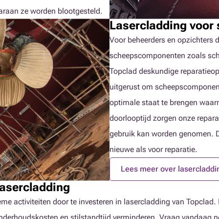
araan ze worden blootgesteld.
Lasercladding voor
Voor beheerders en opzichters d
scheepscomponenten zoals schee
Topclad deskundige reparatieopl
uitgerust om scheepscomponent
optimale staat te brengen waar
doorlooptijd zorgen onze repara
gebruik kan worden genomen. D
nieuwe als voor reparatie.
Lees meer over lasercladdi
asercladding
eme activiteiten door te investeren in lasercladding van Topcl
onderhoudskosten en stilstandtijd verminderen. Vraag vandaag n