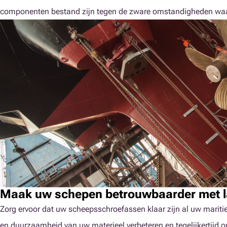
componenten bestand zijn tegen de zware omstandigheden wa
Maak uw schepen betrouwbaarder met l
Zorg ervoor dat uw scheepsschroefassen klaar zijn al uw mariti
en duurzaamheid van uw materieel verbeteren en tegelijkertijd 