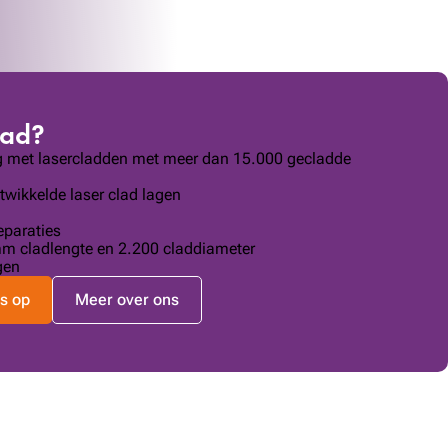
lad?
ng met lasercladden met meer dan 15.000 gecladde
wikkelde laser clad lagen
reparaties
mm cladlengte en 2.200 claddiameter
gen
s op
Meer over ons