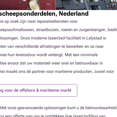
 scheepsonderdelen, Nederland
ie op zoek zijn naar reparatiediensten voor
psschroefassen, straalbuizen, roeren en zuigerstangen, biedt
ossingen. Onze moderne laserclad-faciliteit in Lelystad is
en van verschillende afmetingen te bewerken en ze naar
mee hun levensduur wordt verlengt. Met een minimale
ties ervoor dat uw materieel weer snel en betrouwbaar in
at maakt ons dé partner voor martieme producten, zowel voor
ng voor de offshore & maritieme markt
ad. Met onze geavanceerde oplossingen kunt u de betrouwbaarheid
og een offerte aan om te ontdekken hoe lasercladding van