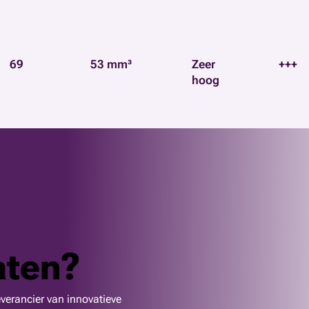
69
53 mm³
Zeer
+++
hoog
aten?
verancier van innovatieve