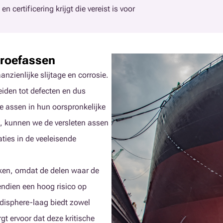
certificering krijgt die vereist is voor
hroefassen
nzienlijke slijtage en corrosie.
eiden tot defecten en dus
e assen in hun oorspronkelijke
n, kunnen we de versleten assen
aties in de veeleisende
ken, omdat de delen waar de
endien een hoog risico op
disphere-laag biedt zowel
gt ervoor dat deze kritische