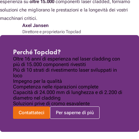
esperienza su
oltre 15.000
componenti laser cladded, forniamo
soluzioni che migliorano le prestazioni e la longevità dei vostri
macchinari critici.
Axel Jansen
Direttore e proprietario Topclad
Perché Topclad?
Oltre 16 anni di esperienza nel laser cladding con
più di 15.000 componenti rivestiti
Più di 10 strati di rivestimento laser sviluppati in
loco
Impegno per la qualità
Competenza nelle riparazioni complete
Capacità di 24.000 mm di lunghezza e di 2.200 di
diametro nel cladding
Soluzioni prive di cromo esavalente
Contattateci
Per saperne di più