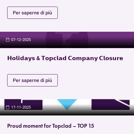
Per saperne di più
07-12-2025
𝗛𝗼𝗹𝗶𝗱𝗮𝘆𝘀 & 𝗧𝗼𝗽𝗰𝗹𝗮𝗱 𝗖𝗼𝗺𝗽𝗮𝗻𝘆 𝗖𝗹𝗼𝘀𝘂𝗿𝗲
Per saperne di più
17-11-2025
Proud moment for Topclad – TOP 15