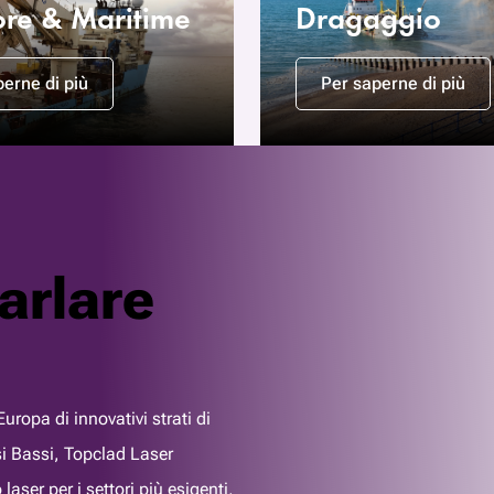
ore & Maritime
Dragaggio
erne di più
Per saperne di più
arlare
uropa di innovativi strati di
si Bassi, Topclad Laser
laser per i settori più esigenti,