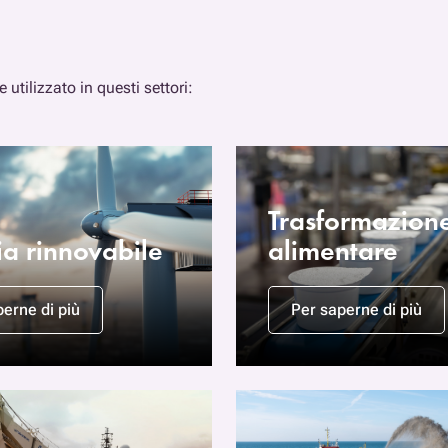
 utilizzato in questi settori:
Trasformazion
ia rinnovabile
alimentare
erne di più
Per saperne di più