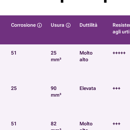
Corrosione
Usura
Duttilità
Resiste
agli urti
51
25
Molto
+++++
mm³
alto
25
90
Elevata
+++
mm³
51
82
Molto
+++