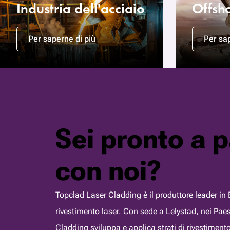
Industria dell'acciaio
Offsh
Per saperne di più
Per sap
Sei pronto a p
con noi?
Topclad Laser Cladding è il produttore leader in E
rivestimento laser. Con sede a Lelystad, nei Pae
Cladding sviluppa e applica strati di rivestimento 