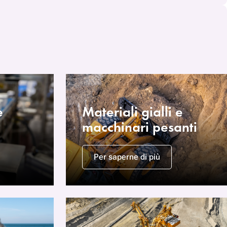
e
Materiali gialli e
macchinari pesanti
Per saperne di più