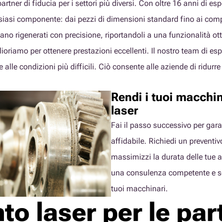
partner di fiducia per i settori più diversi. Con oltre 16 anni di
lsiasi componente: dai pezzi di dimensioni standard fino ai com
no rigenerati con precisione, riportandoli a una funzionalità o
lioriamo per ottenere prestazioni eccellenti. Il nostro team di es
e alle condizioni più difficili. Ciò consente alle aziende di ridurr
Rendi i tuoi macchina
laser
Fai il passo successivo per gara
affidabile. Richiedi un preventi
massimizzi la durata delle tue at
una consulenza competente e sco
tuoi macchinari.
nto laser per le par