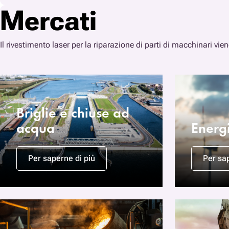
Mercati
Il rivestimento laser per la riparazione di parti di macchinari viene
Briglie e chiuse ad
acqua
Energ
Per saperne di più
Per sap