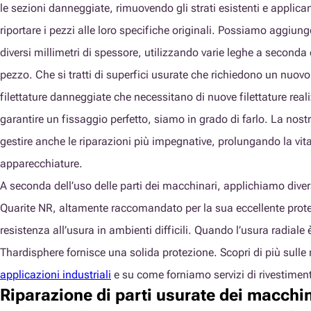
le sezioni danneggiate, rimuovendo gli strati esistenti e applic
riportare i pezzi alle loro specifiche originali. Possiamo aggiun
diversi millimetri di spessore, utilizzando varie leghe a seconda
pezzo. Che si tratti di superfici usurate che richiedono un nuovo 
filettature danneggiate che necessitano di nuove filettature real
garantire un fissaggio perfetto, siamo in grado di farlo. La nost
gestire anche le riparazioni più impegnative, prolungando la vita e
apparecchiature.
A seconda dell’uso delle parti dei macchinari, applichiamo divers
Quarite NR, altamente raccomandato per la sua eccellente prote
resistenza all’usura in ambienti difficili. Quando l’usura radiale
Thardisphere fornisce una solida protezione. Scopri di più sulle
applicazioni industriali
e su come forniamo servizi di rivestiment
Riparazione di parti usurate dei macchin