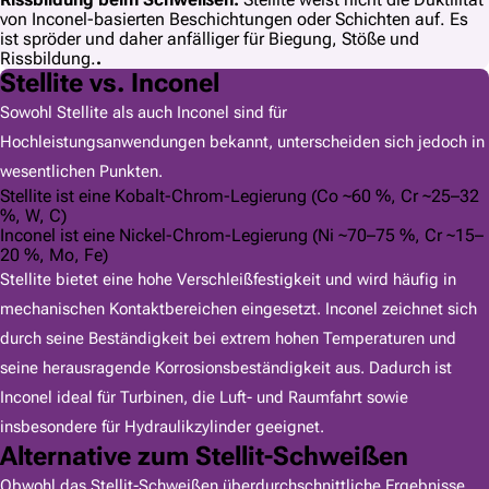
von Inconel-basierten Beschichtungen oder Schichten auf. Es
ist spröder und daher anfälliger für Biegung, Stöße und
Rissbildung.
.
Stellite vs. Inconel
Sowohl Stellite als auch Inconel sind für
Hochleistungsanwendungen bekannt, unterscheiden sich jedoch in
wesentlichen Punkten.
Stellite ist eine Kobalt-Chrom-Legierung (Co ~60 %, Cr ~25–32
%, W, C)
Inconel ist eine Nickel-Chrom-Legierung (Ni ~70–75 %, Cr ~15–
20 %, Mo, Fe)
Stellite bietet eine hohe Verschleißfestigkeit und wird häufig in
mechanischen Kontaktbereichen eingesetzt. Inconel zeichnet sich
durch seine Beständigkeit bei extrem hohen Temperaturen und
seine herausragende Korrosionsbeständigkeit aus. Dadurch ist
Inconel ideal für Turbinen, die Luft- und Raumfahrt sowie
insbesondere für Hydraulikzylinder geeignet.
Alternative zum Stellit-Schweißen
Obwohl das Stellit-Schweißen überdurchschnittliche Ergebnisse