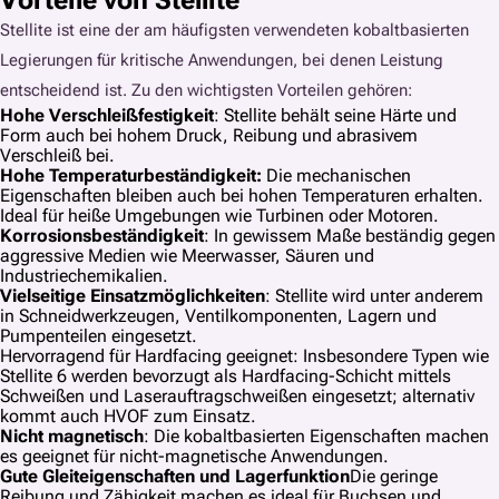
Vorteile von Stellite
Stellite ist eine der am häufigsten verwendeten kobaltbasierten
Legierungen für kritische Anwendungen, bei denen Leistung
entscheidend ist. Zu den wichtigsten Vorteilen gehören:
Hohe Verschleißfestigkeit
: Stellite behält seine Härte und
Form auch bei hohem Druck, Reibung und abrasivem
Verschleiß bei.
Hohe Temperaturbeständigkeit:
Die mechanischen
Eigenschaften bleiben auch bei hohen Temperaturen erhalten.
Ideal für heiße Umgebungen wie Turbinen oder Motoren.
Korrosionsbeständigkeit
: In gewissem Maße beständig gegen
aggressive Medien wie Meerwasser, Säuren und
Industriechemikalien.
Vielseitige Einsatzmöglichkeiten
: Stellite wird unter anderem
in Schneidwerkzeugen, Ventilkomponenten, Lagern und
Pumpenteilen eingesetzt.
Hervorragend für Hardfacing geeignet: Insbesondere Typen wie
Stellite 6 werden bevorzugt als Hardfacing-Schicht mittels
Schweißen und Laserauftragschweißen eingesetzt; alternativ
kommt auch HVOF zum Einsatz.
Nicht magnetisch
: Die kobaltbasierten Eigenschaften machen
es geeignet für nicht-magnetische Anwendungen.
Gute Gleiteigenschaften und Lagerfunktion
Die geringe
Reibung und Zähigkeit machen es ideal für Buchsen und