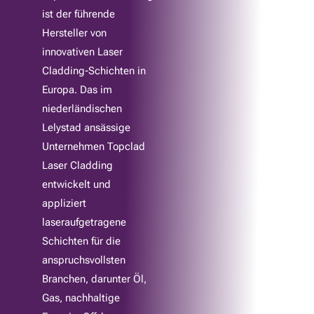
dafür, dass Ihre Maschinen effizienter laufen, weniger
ist der führende
Ausfallzeiten haben und eine längere Lebensdauer
Hersteller von
aufweisen. Sind Sie bereit, Ihre Anlagen zu verstärken?
innovativen Laser
Fordern Sie noch heute ein Angebot an und lassen Sie sich
Cladding-Schichten in
von Topclad helfen, die Zuverlässigkeit und Langlebigkeit
Europa. Das im
Ihrer Maschinen zu verbessern.
niederländischen
Lelystad ansässige
Unternehmen Topclad
Laser Cladding
entwickelt und
appliziert
laseraufgetragene
Schichten für die
anspruchsvollsten
Branchen, darunter Öl,
Gas, nachhaltige