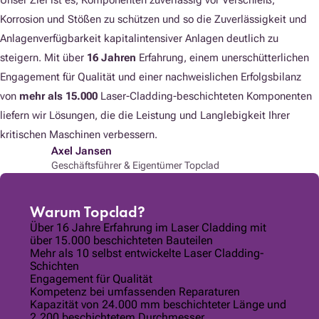
Unser Ziel ist es, Komponenten zuverlässig vor Verschleiß,
Korrosion und Stößen zu schützen und so die Zuverlässigkeit und
Anlagenverfügbarkeit kapitalintensiver Anlagen deutlich zu
steigern. Mit über
16 Jahren
Erfahrung, einem unerschütterlichen
Engagement für Qualität und einer nachweislichen Erfolgsbilanz
von
mehr als 15.000
Laser-Cladding-beschichteten Komponenten
liefern wir Lösungen, die die Leistung und Langlebigkeit Ihrer
kritischen Maschinen verbessern.
Axel Jansen
Geschäftsführer & Eigentümer Topclad
Warum Topclad?
Über 16 Jahre Erfahrung im Laser Cladding mit
über 15.000 beschichteten Bauteilen
Mehr als 10 selbst entwickelte Laser Cladding-
Schichten
Engagement für Qualität
Kompetenz bei umfassenden Reparaturen
Kapazität von 24.000 mm beschichteter Länge und
2.200 beschichtetem Durchmesser