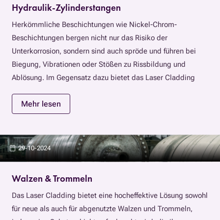
noch heute an Topclad und erfahren Sie, wie unser Laser
Hydraulik-Zylinderstangen
detail, using advanced materials to withstand the harshest
Cladding den Wartungsaufwand minimieren und Ihren
Herkömmliche Beschichtungen wie Nickel-Chrom-
conditions. This enables businesses to reduce downtime,
Betrieb reibungslos aufrechterhalten kann. Kontaktieren Sie
Beschichtungen bergen nicht nur das Risiko der
save on operational costs, and achieve greater equipment
uns für weitere Informationen.
Unterkorrosion, sondern sind auch spröde und führen bei
reliability.
Biegung, Vibrationen oder Stößen zu Rissbildung und
Ablösung. Im Gegensatz dazu bietet das Laser Cladding
eine hohe Duktilität, die selbst bei mechanischer
Mehr lesen
Beanspruchung Flexibilität ohne Rissbildung ermöglicht.
Daher eignet sich das Laser Cladding besonders für längere
Zylinderstangen, bei denen Biegungen häufiger
vorkommen. Darüber hinaus können unsere
29-10-2024
Reparaturlösungen beschädigte Stangen mit dickeren
Schichten von mehreren Millimetern wiederherstellen, ohne
Walzen & Trommeln
dass die Flexibilität oder Stoßfestigkeit beeinträchtigt wird
Das Laser Cladding bietet eine hocheffektive Lösung sowohl
- Probleme, die bei herkömmlichen Beschichtungen häufig
für neue als auch für abgenutzte Walzen und Trommeln,
auftreten. Je nach Anwendung und Betriebsbedingungen