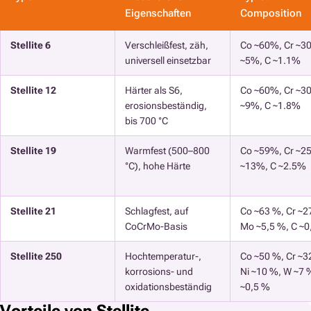
Eigenschaften
Composition
Stellite 6
Verschleißfest, zäh,
Co ~60%, Cr ~3
universell einsetzbar
~5%, C ~1.1%
Stellite 12
Härter als S6,
Co ~60%, Cr ~3
erosionsbeständig,
~9%, C ~1.8%
bis 700 °C
Stellite 19
Warmfest (500–800
Co ~59%, Cr ~2
°C), hohe Härte
~13%, C ~2.5%
Stellite 21
Schlagfest, auf
Co ~63 %, Cr ~2
CoCrMo-Basis
Mo ~5,5 %, C ~0
Stellite 250
Hochtemperatur-,
Co ~50 %, Cr ~3
korrosions- und
Ni ~10 %, W ~7 
oxidationsbeständig
~0,5 %