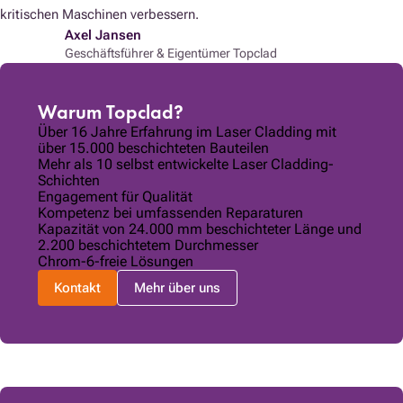
kritischen Maschinen verbessern.
Axel Jansen
Geschäftsführer & Eigentümer Topclad
Warum Topclad?
Über 16 Jahre Erfahrung im Laser Cladding mit
über 15.000 beschichteten Bauteilen
Mehr als 10 selbst entwickelte Laser Cladding-
Schichten
Engagement für Qualität
Kompetenz bei umfassenden Reparaturen
Kapazität von 24.000 mm beschichteter Länge und
2.200 beschichtetem Durchmesser
Chrom-6-freie Lösungen
Kontakt
Mehr über uns