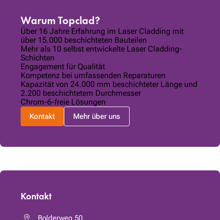
Warum Topclad?
Über 16 Jahre Erfahrung im Laser Cladding mit
über 15.000 beschichteten Bauteilen
Mehr als 10 selbst entwickelte Laser Cladding-
Schichten
Engagement für Qualität
Kompetenz bei umfassenden Reparaturen
Kapazität von 24.000 mm beschichteter Länge und
2.200 beschichtetem Durchmesser
Chrom-6-freie Lösungen
Kontakt
Mehr über uns
Kontakt
Bolderweg 50