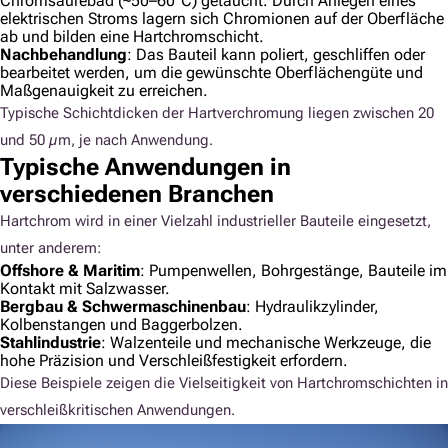
Chromsäurebad (~50–60°C) getaucht. Durch Anlegen eines
elektrischen Stroms lagern sich Chromionen auf der Oberfläche
ab und bilden eine Hartchromschicht.
Nachbehandlung
: Das Bauteil kann poliert, geschliffen oder
bearbeitet werden, um die gewünschte Oberflächengüte und
Maßgenauigkeit zu erreichen.
Typische Schichtdicken der Hartverchromung liegen zwischen 20
und 50 µm, je nach Anwendung.
Typische Anwendungen in
verschiedenen Branchen
Hartchrom wird in einer Vielzahl industrieller Bauteile eingesetzt,
unter anderem:
Offshore & Maritim
: Pumpenwellen, Bohrgestänge, Bauteile im
Kontakt mit Salzwasser.
Bergbau & Schwermaschinenbau
: Hydraulikzylinder,
Kolbenstangen und Baggerbolzen.
Stahlindustrie
: Walzenteile und mechanische Werkzeuge, die
hohe Präzision und Verschleißfestigkeit erfordern.
Diese Beispiele zeigen die Vielseitigkeit von Hartchromschichten in
verschleißkritischen Anwendungen.