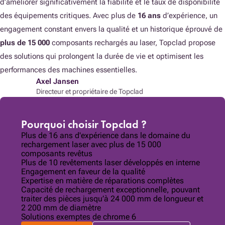
d’améliorer significativement la fiabilité et le taux de disponibilité
des équipements critiques. Avec plus de
16 ans
d’expérience, un
engagement constant envers la qualité et un historique éprouvé de
plus de 15 000
composants rechargés au laser, Topclad propose
des solutions qui prolongent la durée de vie et optimisent les
performances des machines essentielles.
Axel Jansen
Directeur et propriétaire de Topclad
Pourquoi choisir Topclad ?
Plus de 16 ans d'expérience dans le domaine du
rechargement laser avec plus de 15 000
composants revêtus
Plus de 10 revêtements laser développés en interne
Engagement en faveur de la qualité
Expertise en matière de réparations complètes
Capacité de rechargement exceptionnelle, pouvant
traiter des pièces jusqu’à 24 000 mm de longueur et
2 200 mm de diamètre
Solutions exemptes de chrome 6