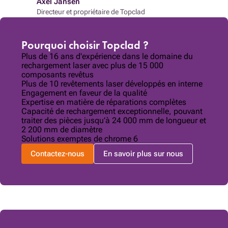
Axel Jansen
Directeur et propriétaire de Topclad
Pourquoi choisir Topclad ?
Plus de 16 ans d'expérience dans le domaine du
rechargement laser avec plus de 15 000
composants revêtus
Plus de 10 revêtements laser développés en interne
Engagement en faveur de la qualité
Expertise en matière de réparations complètes
Capacité de rechargement exceptionnelle, pouvant
traiter des pièces jusqu’à 24 000 mm de longueur et
2 200 mm de diamètre
Solutions exemptes de chrome 6
Contactez-nous
En savoir plus sur nous