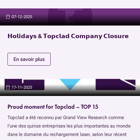
07-12-2025
𝗛𝗼𝗹𝗶𝗱𝗮𝘆𝘀 & 𝗧𝗼𝗽𝗰𝗹𝗮𝗱 𝗖𝗼𝗺𝗽𝗮𝗻𝘆 𝗖𝗹𝗼𝘀𝘂𝗿𝗲
En savoir plus
17-11-2025
Proud moment for Topclad – TOP 15
Topclad a été reconnu par Grand View Research comme
l’une des quinze entreprises les plus importantes au monde
dans le domaine du rechargement laser, selon leur récent